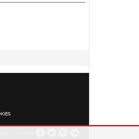
KIES
a.es
Síguenos