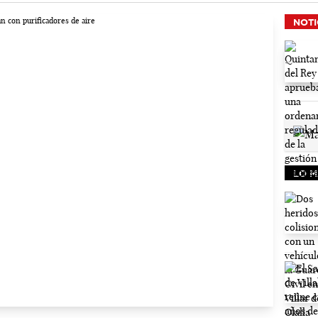
NOTI
LO M