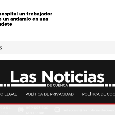
hospital un trabajador
e un andamio en una
ndete
SO LEGAL
POLÍTICA DE PRIVACIDAD
POLÍTICA DE COO
20 S.L.
969 693 800
redaccion@lasnoticiasdecuenc
601 119 818
Cuenca