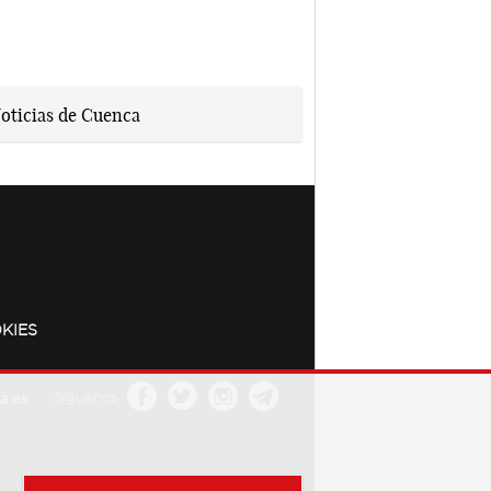
KIES
a.es
Síguenos