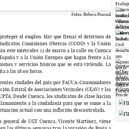
Fotos: Rebeca Pascual
 proteger el empleo. Hay que frenar el deterioro de
 sindicatos Comisiones Obreras (CCOO) y la Unión
án este miércoles 23 de marzo a la calle en Cuenca
España y a la Unión Europea que hagan frente a la
bienes y servicios básicos que se está viviendo. La
a a las 18:00 horas.
erentes ciudades del país por FACUA-Consumidores
ión Estatal de Asociaciones Vecinales (CEAV) y las
PTA. Desde Cuenca, los sindicatos de clase hacían
llamamiento a la ciudadanía para que se sume a la
ituación actual con una inflación descontrolada.
io general de UGT Cuenca, Vicente Martínez, viene
en las últimas semanas tras la invasión de Rusia a