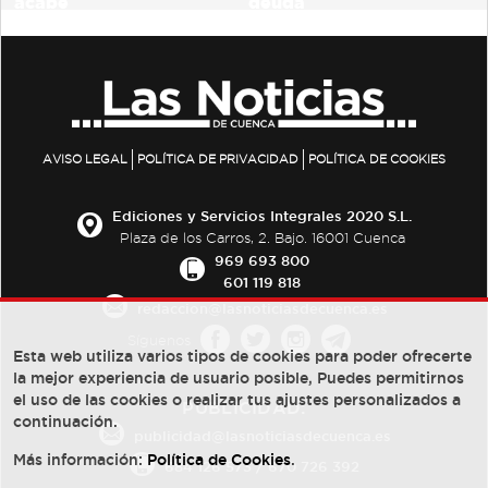
AVISO LEGAL
POLÍTICA DE PRIVACIDAD
POLÍTICA DE COOKIES
Ediciones y Servicios Integrales 2020 S.L.
Plaza de los Carros, 2. Bajo. 16001 Cuenca
969 693 800
601 119 818
redaccion@lasnoticiasdecuenca.es
Síguenos
Esta web utiliza varios tipos de cookies para poder ofrecerte
la mejor experiencia de usuario posible, Puedes permitirnos
el uso de las cookies o realizar tus ajustes personalizados a
PUBLICIDAD:
continuación.
publicidad@lasnoticiasdecuenca.es
Más información:
Política de Cookies
.
684 126 573
/
670 726 392