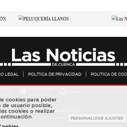
SO LEGAL
POLÍTICA DE PRIVACIDAD
POLÍTICA DE COO
20 S.L.
969 693 800
redaccion@lasnoticiasdecuenc
601 119 818
Cuenca
 de cookies para poder
a de usuario posible,
PUBLICIDAD:
las cookies o realizar
continuación.
publicidad@lasnoticiasdecuenca.es
684 126 573
/
670 726 
PERSONALIZAR AJUSTES
 Cookies
.