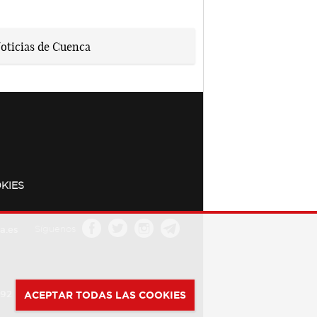
KIES
a.es
Síguenos
392
ACEPTAR TODAS LAS COOKIES