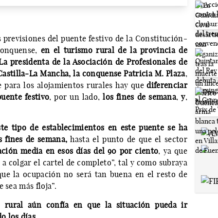
 previsiones del puente festivo de la Constitución-
 conquense,
en el turismo rural de la provincia de
La presidenta de la Asociación de Profesionales de
Castilla-La Mancha, la conquense Patricia M. Plaza
,
e para los alojamientos rurales hay que
diferenciar
uente festivo
, por un lado,
los fines de semana
,
y
,
te tipo de establecimientos en este puente se ha
s fines de semana,
hasta el punto de que el sector
ación media en esos días del 90 por ciento
, ya que
 a colgar el cartel de completo”, tal y como subraya
que la ocupación no será tan buena en el resto de
 sea más floja”.
o rural aún confía en que la situación pueda ir
o los días
.