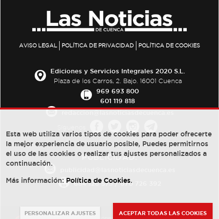
AVISO LEGAL
POLÍTICA DE PRIVACIDAD
POLÍTICA DE COOKIES
Ediciones y Servicios Integrales 2020 S.L.
Plaza de los Carros, 2. Bajo. 16001 Cuenca
969 693 800
601 119 818
redaccion@lasnoticiasdecuenca.es
Síguenos
Esta web utiliza varios tipos de cookies para poder ofrecerte
la mejor experiencia de usuario posible, Puedes permitirnos
el uso de las cookies o realizar tus ajustes personalizados a
PUBLICIDAD:
continuación.
publicidad@lasnoticiasdecuenca.es
Más información:
Política de Cookies
.
684 126 573
/
670 726 392
PERSONALIZAR AJUSTES
ACEPTAR TODAS LAS COOKIES
© Copyright 2013 -
2022
| Ediciones y Servicios Integrales 2020 S.L.