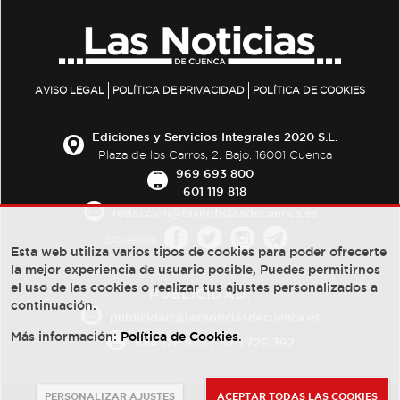
AVISO LEGAL
POLÍTICA DE PRIVACIDAD
POLÍTICA DE COOKIES
Ediciones y Servicios Integrales 2020 S.L.
Plaza de los Carros, 2. Bajo. 16001 Cuenca
969 693 800
601 119 818
redaccion@lasnoticiasdecuenca.es
Síguenos
Esta web utiliza varios tipos de cookies para poder ofrecerte
la mejor experiencia de usuario posible, Puedes permitirnos
el uso de las cookies o realizar tus ajustes personalizados a
PUBLICIDAD:
continuación.
publicidad@lasnoticiasdecuenca.es
Más información:
Política de Cookies
.
684 126 573
/
670 726 392
PERSONALIZAR AJUSTES
ACEPTAR TODAS LAS COOKIES