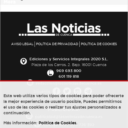
AVISO LEGAL
POLÍTICA DE PRIVACIDAD
POLÍTICA DE COOKIES
Ediciones y Servicios Integrales 2020 S.L.
Plaza de los Carros, 2. Bajo. 16001 Cuenca
969 693 800
601 119 818
redaccion@lasnoticiasdecuenca.es
Síguenos
Esta web utiliza varios tipos de cookies para poder ofrecerte
la mejor experiencia de usuario posible, Puedes permitirnos
el uso de las cookies o realizar tus ajustes personalizados a
PUBLICIDAD:
continuación.
publicidad@lasnoticiasdecuenca.es
Más información:
Política de Cookies
.
684 126 573
/
670 726 392