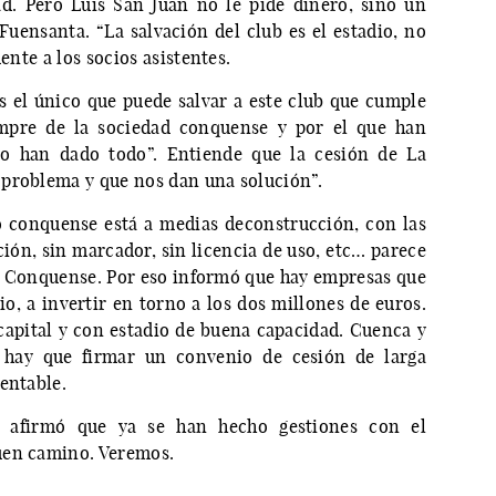
d. Pero Luis San Juan no le pide dinero, sino un
Fuensanta. “La salvación del club es el estadio, no
ente a los socios asistentes.
s el único que puede salvar a este club que cumple
empre de la sociedad conquense y por el que han
lo han dado todo”. Entiende que la cesión de La
 problema y que nos dan una solución”.
o conquense está a medias deconstrucción, con las
ción, sin marcador, sin licencia de uso, etc… parece
del Conquense. Por eso informó que hay empresas que
io, a invertir en torno a los dos millones de euros.
capital y con estadio de buena capacidad. Cuenca y
o hay que firmar un convenio de cesión de larga
entable.
n afirmó que ya se han hecho gestiones con el
uen camino. Veremos.