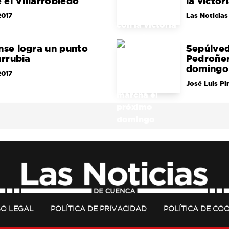
e el Villarrobledo
la victor
2017
Las Noticias
nse logra un punto
Sepúlved
arrubia
Pedroñer
domingo
2017
José Luis Pi
SO LEGAL
POLÍTICA DE PRIVACIDAD
POLÍTICA DE COO