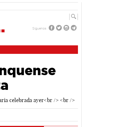
Síguenos
onquense
ta
naria celebrada ayer<br /> <br />