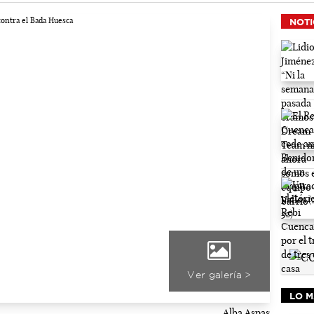
NOTI
Ver galería >
LO M
Alba Aspas