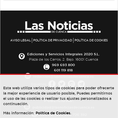
AVISO LEGAL
POLÍTICA DE PRIVACIDAD
POLÍTICA DE COOKIES
Ediciones y Servicios Integrales 2020 S.L.
Plaza de los Carros, 2. Bajo. 16001 Cuenca
969 693 800
601 119 818
redaccion@lasnoticiasdecuenca.es
Síguenos
Esta web utiliza varios tipos de cookies para poder ofrecerte
la mejor experiencia de usuario posible, Puedes permitirnos
el uso de las cookies o realizar tus ajustes personalizados a
PUBLICIDAD:
continuación.
publicidad@lasnoticiasdecuenca.es
Más información:
Política de Cookies
.
684 126 573
/
670 726 392