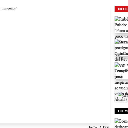
NOTI
LO M
Foto: A.D.V.