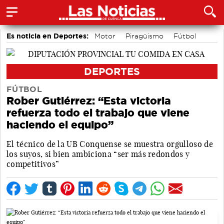
Es noticia en Deportes:
Motor
Piragüismo
Fútbol
Bádminton
Bolos conquenses
Área de Deportes
Balonmano
Ciclismo
DEPORTES
FÚTBOL
Rober Gutiérrez: “Esta victoria
refuerza todo el trabajo que viene
haciendo el equipo”
El técnico de la UB Conquense se muestra orgulloso de
los suyos, si bien ambiciona “ser más redondos y
competitivos”