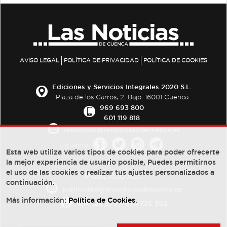
AVISO LEGAL
POLÍTICA DE PRIVACIDAD
POLÍTICA DE COOKIES
Ediciones y Servicios Integrales 2020 S.L.
Plaza de los Carros, 2. Bajo. 16001 Cuenca
969 693 800
601 119 818
redaccion@lasnoticiasdecuenca.es
Síguenos
Esta web utiliza varios tipos de cookies para poder ofrecerte
la mejor experiencia de usuario posible, Puedes permitirnos
el uso de las cookies o realizar tus ajustes personalizados a
PUBLICIDAD:
continuación.
publicidad@lasnoticiasdecuenca.es
Más información:
Política de Cookies
.
684 126 573
/
670 726 392