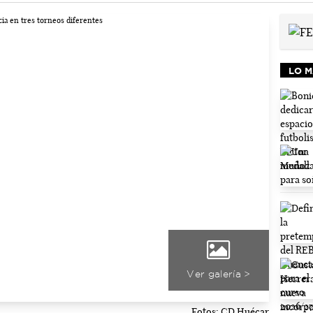
LO M
Ver galería >
Fotos: CD Huécar