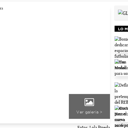
LO M
Ver galería >
Fotos: Lola Pineda