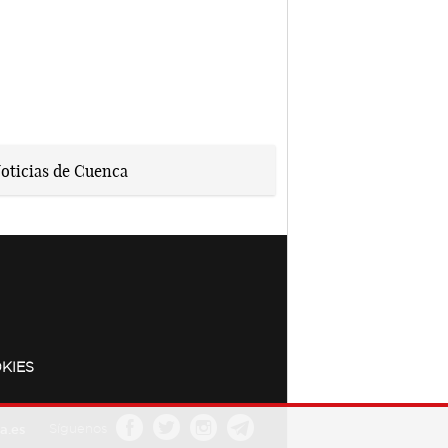
KIES
a.es
Síguenos