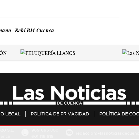
nmano
Rebi BM Cuenca
SO LEGAL
POLÍTICA DE PRIVACIDAD
POLÍTICA DE COO
20 S.L.
969 693 800
redaccion@lasnoticiasdecuenc
601 119 818
Cuenca