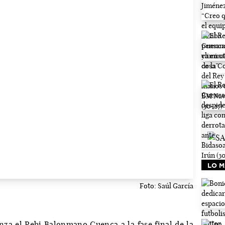
LO M
Foto: Saúl García
nza el Rebi Balonmano Cuenca a la fase final de la