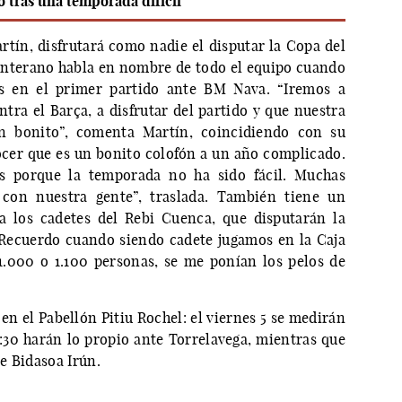
 tras una temporada difícil”
artín, disfrutará como nadie el disputar la Copa del
canterano habla en nombre de todo el equipo cuando
as en el primer partido ante BM Nava. “Iremos a
tra el Barça, a disfrutar del partido y que nuestra
n bonito”, comenta Martín, coincidiendo con su
ocer que es un bonito colofón a un año complicado.
 porque la temporada no ha sido fácil. Muchas
 con nuestra gente”, traslada. También tiene un
a los cadetes del Rebi Cuenca, que disputarán la
 Recuerdo cuando siendo cadete jugamos en la Caja
1.000 o 1.100 personas, se me ponían los pelos de
en el Pabellón Pitiu Rochel: el viernes 5 se medirán
0:30 harán lo propio ante Torrelavega, mientras que
te Bidasoa Irún.