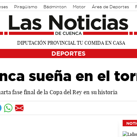
nses
Piragüismo
Bádminton
Motor
Área de Deportes
DEPORTES
nca sueña en el to
rta fase final de la Copa del Rey en su historia
NOTI