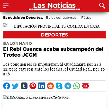
Es noticia en Deportes:
Bolos conquenses
Fútbol
Piragüismo
Bádminton
Motor
Área de Deportes
DEPORTES
BALONMANO
El Rebi Cuenca acaba subcampeón del
Trofeo JCCM
Los conquenses se impusieron al Guadalajara por 24 a
22, pero cayeron ante los locales, el Ciudad Real, por 20
a 18