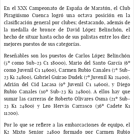
En el XXX Campeonato de España de Maratón, el Club
Piragüismo Cuenca logró una octava posición en la
clasificación general por clubes; destacando, además de
la medalla de bronce de David López Belinchón, el
hecho de situar hasta ocho de sus palistas entre los diez
mejores puestos de sus categorías.
Reseñables son los puestos de Carlos López Belinchón
(5º como Sub-23 C1 18000), Mario del Santo García (6º
como Juvenil C1 14600), Carmen Rubio Canales (7ª Sub-
23 K1 24800), Gabriel Guirao Dudek (7º Juvenil K1 21400),
Adrián del Cid Lacasa (9º Juvenil C1 14600), y Diego
Rubio Canales (10º Sub-23 K1 24800). A ellos hay que
sumar las carreras de Roberto Olivares Osma (21º Sub-
23 K1 24800) y Leo Hervás Carrasco (36º Cadete K1
11200).
Por lo que se refiere a las embarcaciones de equipo, el
K2 Mixto Senior 24800 formado por Carmen Rubio