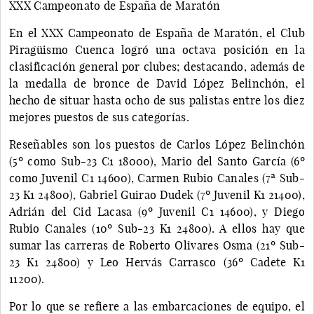
XXX Campeonato de España de Maratón
En el XXX Campeonato de España de Maratón, el Club
Piragüismo Cuenca logró una octava posición en la
clasificación general por clubes; destacando, además de
la medalla de bronce de David López Belinchón, el
hecho de situar hasta ocho de sus palistas entre los diez
mejores puestos de sus categorías.
Reseñables son los puestos de Carlos López Belinchón
(5º como Sub-23 C1 18000), Mario del Santo García (6º
como Juvenil C1 14600), Carmen Rubio Canales (7ª Sub-
23 K1 24800), Gabriel Guirao Dudek (7º Juvenil K1 21400),
Adrián del Cid Lacasa (9º Juvenil C1 14600), y Diego
Rubio Canales (10º Sub-23 K1 24800). A ellos hay que
sumar las carreras de Roberto Olivares Osma (21º Sub-
23 K1 24800) y Leo Hervás Carrasco (36º Cadete K1
11200).
Por lo que se refiere a las embarcaciones de equipo, el