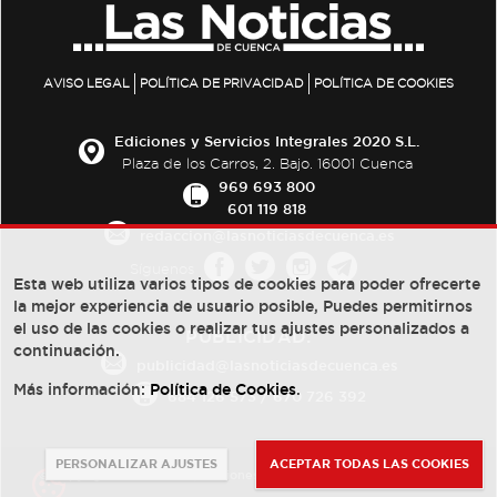
AVISO LEGAL
POLÍTICA DE PRIVACIDAD
POLÍTICA DE COOKIES
Ediciones y Servicios Integrales 2020 S.L.
Plaza de los Carros, 2. Bajo. 16001 Cuenca
969 693 800
601 119 818
redaccion@lasnoticiasdecuenca.es
Síguenos
Esta web utiliza varios tipos de cookies para poder ofrecerte
la mejor experiencia de usuario posible, Puedes permitirnos
el uso de las cookies o realizar tus ajustes personalizados a
PUBLICIDAD:
continuación.
publicidad@lasnoticiasdecuenca.es
Más información:
Política de Cookies
.
684 126 573
/
670 726 392
PERSONALIZAR AJUSTES
ACEPTAR TODAS LAS COOKIES
© Copyright 2013 -
2022
| Ediciones y Servicios Integrales 2020 S.L.