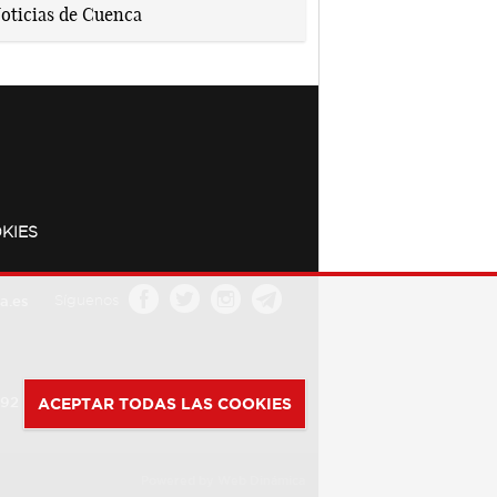
KIES
a.es
Síguenos
392
ACEPTAR TODAS LAS COOKIES
Powered by
Web Dinámica