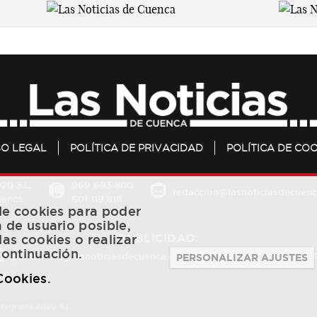
SO LEGAL
POLÍTICA DE PRIVACIDAD
POLÍTICA DE COO
20 S.L.
969 693 800
redaccion@lasnoticiasdecuenc
601 119 818
Cuenca
 de cookies para poder
a de usuario posible,
PUBLICIDAD:
las cookies o realizar
continuación.
publicidad@lasnoticiasdecuenca.es
684 126 573
/
670 726 
PERSONALIZAR AJUSTES
 Cookies
.
ntegrales 2020 S.L.