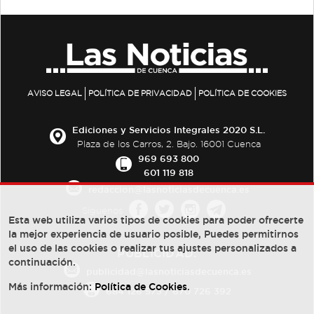
AVISO LEGAL
POLÍTICA DE PRIVACIDAD
POLÍTICA DE COOKIES
Ediciones y Servicios Integrales 2020 S.L.
Plaza de los Carros, 2. Bajo. 16001 Cuenca
969 693 800
601 119 818
redaccion@lasnoticiasdecuenca.es
Síguenos
Esta web utiliza varios tipos de cookies para poder ofrecerte
la mejor experiencia de usuario posible, Puedes permitirnos
el uso de las cookies o realizar tus ajustes personalizados a
PUBLICIDAD:
continuación.
publicidad@lasnoticiasdecuenca.es
Más información:
Política de Cookies
.
684 126 573
/
670 726 392