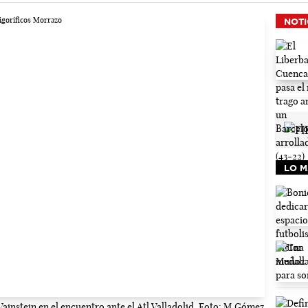
NOTI
LO M
Vainstein en el encuentro ante el Atl.Valladolid. Foto: M.Gómez