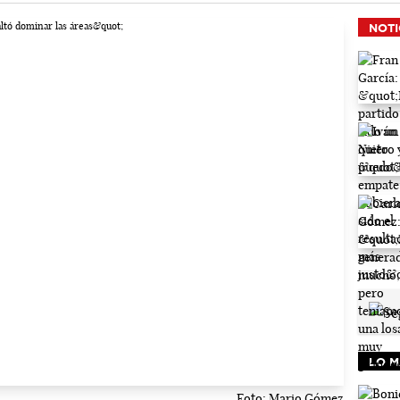
NOTI
LO M
Foto: Mario Gómez