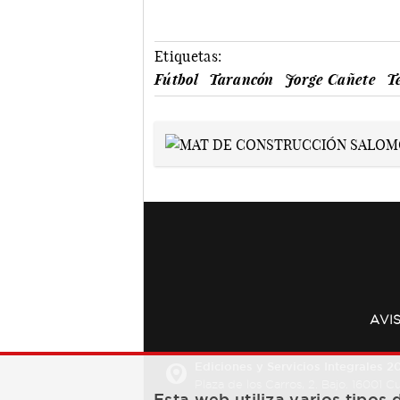
Etiquetas:
Fútbol
Tarancón
Jorge Cañete
T
AVI
Ediciones y Servicios Integrales 20
Plaza de los Carros, 2. Bajo. 16001 
Esta web utiliza varios tipos