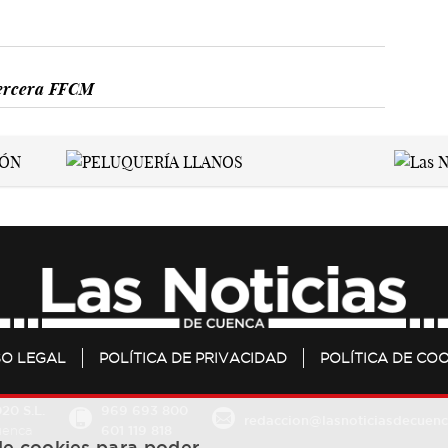
ercera FFCM
SO LEGAL
POLÍTICA DE PRIVACIDAD
POLÍTICA DE COO
20 S.L.
969 693 800
redaccion@lasnoticiasdecuenc
601 119 818
Cuenca
 de cookies para poder