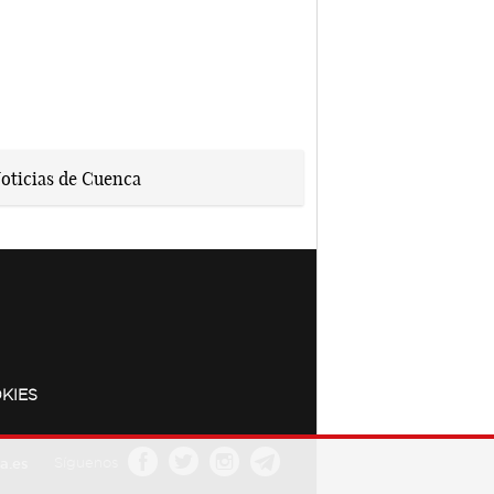
KIES
a.es
Síguenos