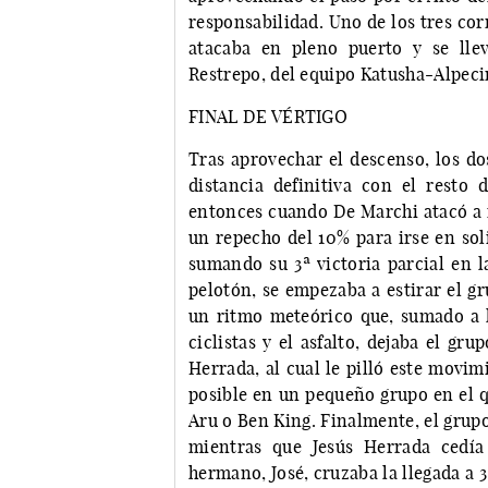
responsabilidad. Uno de los tres co
atacaba en pleno puerto y se lle
Restrepo, del equipo Katusha-Alpeci
FINAL DE VÉRTIGO
Tras aprovechar el descenso, los d
distancia definitiva con el resto 
entonces cuando De Marchi atacó a f
un repecho del 10% para irse en soli
sumando su 3ª victoria parcial en l
pelotón, se empezaba a estirar el g
un ritmo meteórico que, sumado a l
ciclistas y el asfalto, dejaba el gr
Herrada, al cual le pilló este movi
posible en un pequeño grupo en el 
Aru o Ben King. Finalmente, el grupo 
mientras que Jesús Herrada cedía
hermano, José, cruzaba la llegada a 3