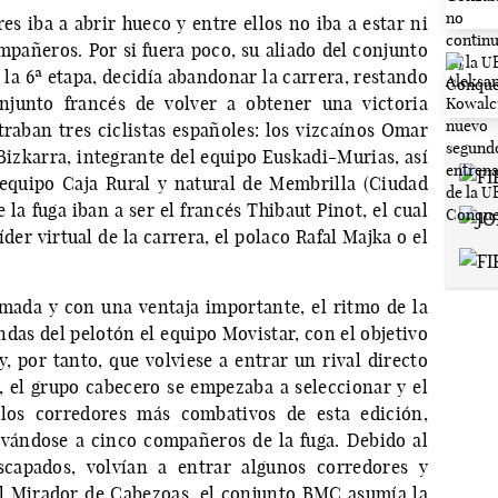
s iba a abrir hueco y entre ellos no iba a estar ni
mpañeros. Por si fuera poco, su aliado del conjunto
la 6ª etapa, decidía abandonar la carrera, restando
njunto francés de volver a obtener una victoria
traban tres ciclistas españoles: los vizcaínos Omar
 Bizkarra, integrante del equipo Euskadi-Murias, así
 equipo Caja Rural y natural de Membrilla (Ciudad
la fuga iban a ser el francés Thibaut Pinot, el cual
der virtual de la carrera, el polaco Rafal Majka o el
rmada y con una ventaja importante, el ritmo de la
ndas del pelotón el equipo Movistar, con el objetivo
y, por tanto, que volviese a entrar un rival directo
s, el grupo cabecero se empezaba a seleccionar y el
os corredores más combativos de esta edición,
evándose a cinco compañeros de la fuga. Debido al
scapados, volvían a entrar algunos corredores y
el Mirador de Cabezoas, el conjunto BMC asumía la