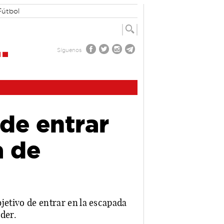
Fútbol
Síguenos
de entrar
a de
bjetivo de entrar en la escapada
íder.