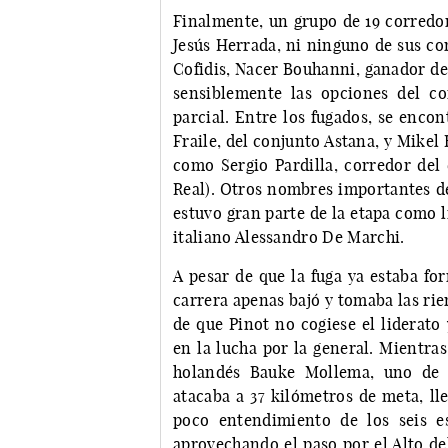
Finalmente, un grupo de 19 corredore
Jesús Herrada, ni ninguno de sus co
Cofidis, Nacer Bouhanni, ganador de 
sensiblemente las opciones del co
parcial. Entre los fugados, se encon
Fraile, del conjunto Astana, y Mikel
como Sergio Pardilla, corredor del
Real). Otros nombres importantes de 
estuvo gran parte de la etapa como lí
italiano Alessandro De Marchi.
A pesar de que la fuga ya estaba fo
carrera apenas bajó y tomaba las rie
de que Pinot no cogiese el liderato 
en la lucha por la general. Mientra
holandés Bauke Mollema, uno de l
atacaba a 37 kilómetros de meta, ll
poco entendimiento de los seis e
aprovechando el paso por el Alto d