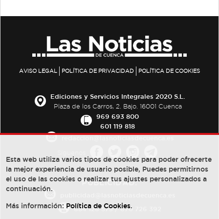
AVISO LEGAL
POLÍTICA DE PRIVACIDAD
POLÍTICA DE COOKIES
Ediciones y Servicios Integrales 2020 S.L.
Plaza de los Carros, 2. Bajo. 16001 Cuenca
969 693 800
601 119 818
redaccion@lasnoticiasdecuenca.es
Síguenos
Esta web utiliza varios tipos de cookies para poder ofrecerte
la mejor experiencia de usuario posible, Puedes permitirnos
el uso de las cookies o realizar tus ajustes personalizados a
PUBLICIDAD:
continuación.
publicidad@lasnoticiasdecuenca.es
Más información:
Política de Cookies
.
684 126 573
/
670 726 392