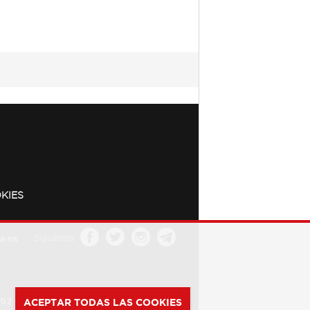
KIES
a.es
Síguenos
392
ACEPTAR TODAS LAS COOKIES