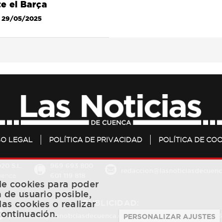
e el Barça
 29/05/2025
SO LEGAL
POLÍTICA DE PRIVACIDAD
POLÍTICA DE COO
20 S.L.
969 693 800
redaccion@lasnoticiasdecuenc
601 119 818
Cuenca
 de cookies para poder
a de usuario posible,
PUBLICIDAD:
las cookies o realizar
continuación.
publicidad@lasnoticiasdecuenca.es
684 126 573
/
670 726 
PERSONALIZAR AJUSTES