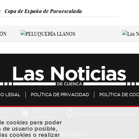
a
Copa de España de Paraescalada
SO LEGAL
POLÍTICA DE PRIVACIDAD
POLÍTICA DE COO
20 S.L.
969 693 800
redaccion@lasnoticiasdecuenc
601 119 818
Cuenca
 de cookies para poder
a de usuario posible,
PUBLICIDAD:
las cookies o realizar