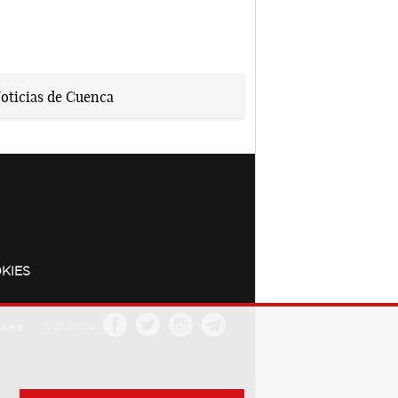
KIES
a.es
Síguenos