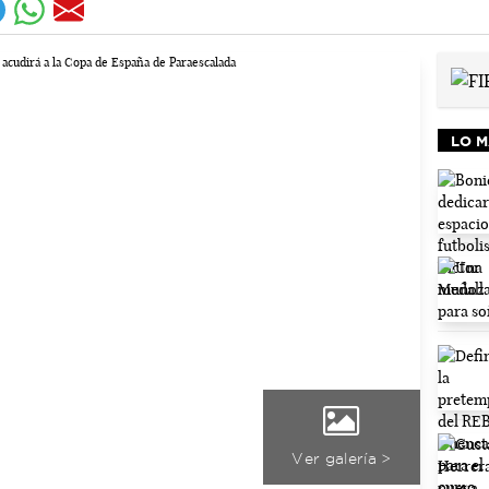
LO M
Ver galería >