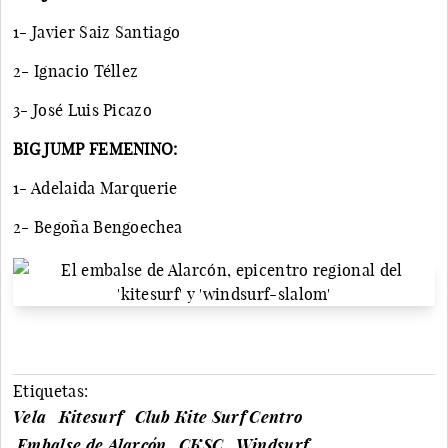
1- Javier Saiz Santiago
2- Ignacio Téllez
3- José Luis Picazo
BIG JUMP FEMENINO:
1- Adelaida Marquerie
2- Begoña Bengoechea
Etiquetas:
Vela
Kitesurf
Club Kite Surf Centro
Embalse de Alarcón
CKSC
Windsurf