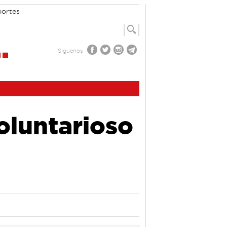
portes
Síguenos
oluntarioso