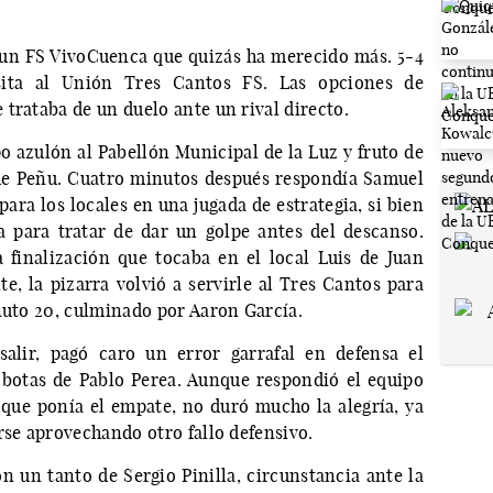
n un FS VivoCuenca que quizás ha merecido más. 5-4
sita al Unión Tres Cantos FS. Las opciones de
trataba de un duelo ante un rival directo.
o azulón al Pabellón Municipal de la Luz y fruto de
de Peñu. Cuatro minutos después respondía Samuel
ara los locales en una jugada de estrategia, si bien
 para tratar de dar un golpe antes del descanso.
 finalización que tocaba en el local Luis de Juan
te, la pizarra volvió a servirle al Tres Cantos para
inuto 20, culminado por Aaron García.
alir, pagó caro un error garrafal en defensa el
 botas de Pablo Perea. Aunque respondió el equipo
que ponía el empate, no duró mucho la alegría, ya
rse aprovechando otro fallo defensivo.
on un tanto de Sergio Pinilla, circunstancia ante la