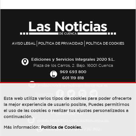
AVISO LEGAL
POLÍTICA DE PRIVACIDAD
POLÍTICA DE COOKIES
Ediciones y Servicios Integrales 2020 S.L.
Plaza de los Carros, 2. Bajo. 16001 Cuenca
969 693 800
601 119 818
redaccion@lasnoticiasdecuenca.es
Síguenos
Esta web utiliza varios tipos de cookies para poder ofrecerte
la mejor experiencia de usuario posible, Puedes permitirnos
el uso de las cookies o realizar tus ajustes personalizados a
PUBLICIDAD:
continuación.
publicidad@lasnoticiasdecuenca.es
Más información:
Política de Cookies
.
684 126 573
/
670 726 392