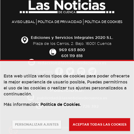
AVISO LEGAL
POLÍTICA DE PRIVACIDAD
POLÍTICA DE COOKIES
Ediciones y Servicios Integrales 2020 S.L.
Plaza de los Carros, 2. Bajo. 16001 Cuenca
969 693 800
601 119 818
redaccion@lasnoticiasdecuenca.es
Síguenos
Esta web utiliza varios tipos de cookies para poder ofrecerte
la mejor experiencia de usuario posible, Puedes permitirnos
el uso de las cookies o realizar tus ajustes personalizados a
PUBLICIDAD:
continuación.
publicidad@lasnoticiasdecuenca.es
Más información:
Política de Cookies
.
684 126 573
/
670 726 392
PERSONALIZAR AJUSTES
ACEPTAR TODAS LAS COOKIES
© Copyright 2013 -
2022
| Ediciones y Servicios Integrales 2020 S.L.