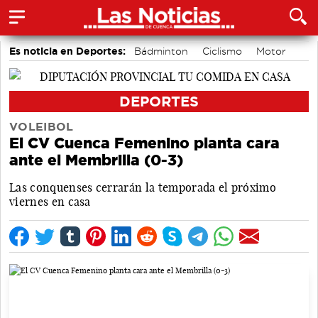
Es noticia en Deportes:
Bádminton
Ciclismo
Motor
Área de Deportes
Balonmano
Piragüismo
Bolos conquenses
Fútbol
DEPORTES
VOLEIBOL
El CV Cuenca Femenino planta cara
ante el Membrilla (0-3)
Las conquenses cerrarán la temporada el próximo
viernes en casa