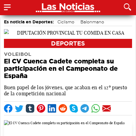
Es noticia en Deportes:
Ciclismo
Balonmano
Bádminton
Motor
Fútbol
Bolos conquenses
Área de Deportes
Piragüismo
DEPORTES
VOLEIBOL
El CV Cuenca Cadete completa su
participación en el Campeonato de
España
Buen papel de los jóvenes, que acaban en el 12º puesto
de la competición nacional