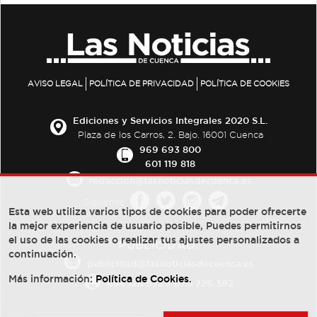
AVISO LEGAL
POLÍTICA DE PRIVACIDAD
POLÍTICA DE COOKIES
Ediciones y Servicios Integrales 2020 S.L.
Plaza de los Carros, 2. Bajo. 16001 Cuenca
969 693 800
601 119 818
redaccion@lasnoticiasdecuenca.es
Síguenos
Esta web utiliza varios tipos de cookies para poder ofrecerte
la mejor experiencia de usuario posible, Puedes permitirnos
el uso de las cookies o realizar tus ajustes personalizados a
PUBLICIDAD:
continuación.
publicidad@lasnoticiasdecuenca.es
Más información:
Política de Cookies
.
684 126 573
/
670 726 392