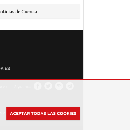
KIES
a.es
Síguenos
392
ACEPTAR TODAS LAS COOKIES