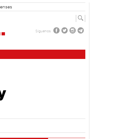
enses
Síguenos
y