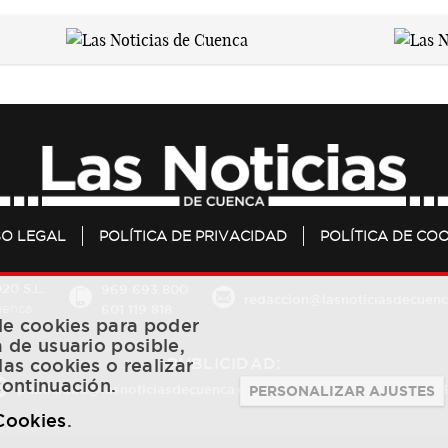
SO LEGAL
POLÍTICA DE PRIVACIDAD
POLÍTICA DE COO
20 S.L.
969 693 800
redaccion@lasnoticiasdecuenc
601 119 818
Cuenca
 de cookies para poder
a de usuario posible,
PUBLICIDAD:
las cookies o realizar
continuación.
publicidad@lasnoticiasdecuenca.es
684 126 573
/
670 726 
PERSONALIZAR AJUSTES
 Cookies
.