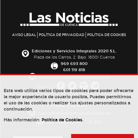
AVISO LEGAL
POLÍTICA DE PRIVACIDAD
POLÍTICA DE COOKIES
Ediciones y Servicios Integrales 2020 S.L.
Plaza de los Carros, 2. Bajo. 16001 Cuenca
969 693 800
601 119 818
redaccion@lasnoticiasdecuenca.es
Síguenos
Esta web utiliza varios tipos de cookies para poder ofrecerte
la mejor experiencia de usuario posible, Puedes permitirnos
el uso de las cookies o realizar tus ajustes personalizados a
PUBLICIDAD:
continuación.
publicidad@lasnoticiasdecuenca.es
Más información:
Política de Cookies
.
684 126 573
/
670 726 392