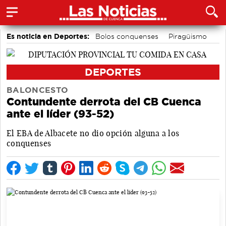
Es noticia en Deportes:
Bolos conquenses
Piragüismo
Motor
Fútbol
Área de Deportes
Bádminton
DEPORTES
BALONCESTO
Contundente derrota del CB Cuenca
ante el líder (93-52)
El EBA de Albacete no dio opción alguna a los
conquenses