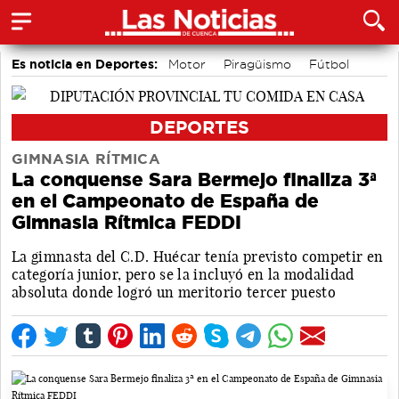
Es noticia en Deportes:
Motor
Piragüismo
Fútbol
Bádminton
Bolos conquenses
Área de Deportes
Balonmano
Ciclismo
DEPORTES
GIMNASIA RÍTMICA
La conquense Sara Bermejo finaliza 3ª
en el Campeonato de España de
Gimnasia Rítmica FEDDI
La gimnasta del C.D. Huécar tenía previsto competir en
categoría junior, pero se la incluyó en la modalidad
absoluta donde logró un meritorio tercer puesto