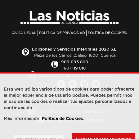
AVISO LEGAL
POLÍTICA DE PRIVACIDAD
POLÍTICA DE COOKIES
Ediciones y Servicios Integrales 2020 S.L.
Plaza de los Carros, 2. Bajo. 16001 Cuenca
969 693 800
601 119 818
redaccion@lasnoticiasdecuenca.es
Síguenos
Esta web utiliza varios tipos de cookies para poder ofrecerte
la mejor experiencia de usuario posible, Puedes permitirnos
el uso de las cookies o realizar tus ajustes personalizados a
PUBLICIDAD:
continuación.
publicidad@lasnoticiasdecuenca.es
Más información:
Política de Cookies
.
684 126 573
/
670 726 392