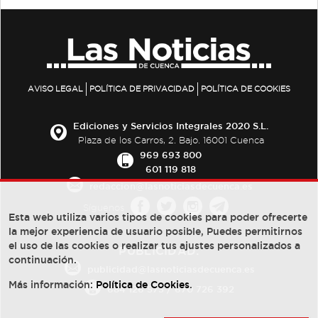
AVISO LEGAL
POLÍTICA DE PRIVACIDAD
POLÍTICA DE COOKIES
Ediciones y Servicios Integrales 2020 S.L.
Plaza de los Carros, 2. Bajo. 16001 Cuenca
969 693 800
601 119 818
redaccion@lasnoticiasdecuenca.es
Síguenos
Esta web utiliza varios tipos de cookies para poder ofrecerte
la mejor experiencia de usuario posible, Puedes permitirnos
el uso de las cookies o realizar tus ajustes personalizados a
PUBLICIDAD:
continuación.
publicidad@lasnoticiasdecuenca.es
Más información:
Política de Cookies
.
684 126 573
/
670 726 392