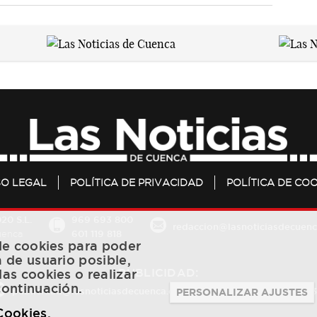
SO LEGAL
POLÍTICA DE PRIVACIDAD
POLÍTICA DE COO
20 S.L.
969 693 800
redaccion@lasnoticiasdecuenc
601 119 818
Cuenca
 de cookies para poder
a de usuario posible,
PUBLICIDAD:
las cookies o realizar
continuación.
publicidad@lasnoticiasdecuenca.es
684 126 573
/
670 726 
PERSONALIZAR AJUSTES
 Cookies
.