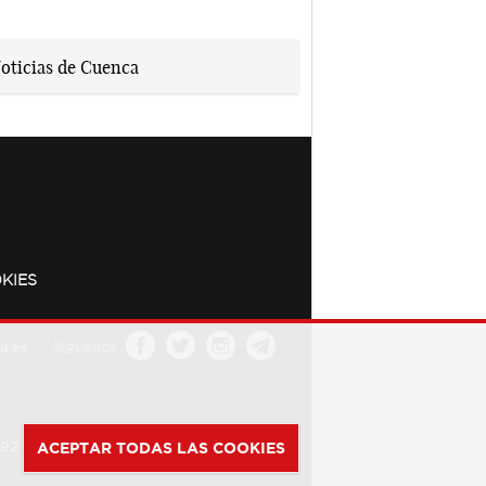
KIES
a.es
Síguenos
392
ACEPTAR TODAS LAS COOKIES