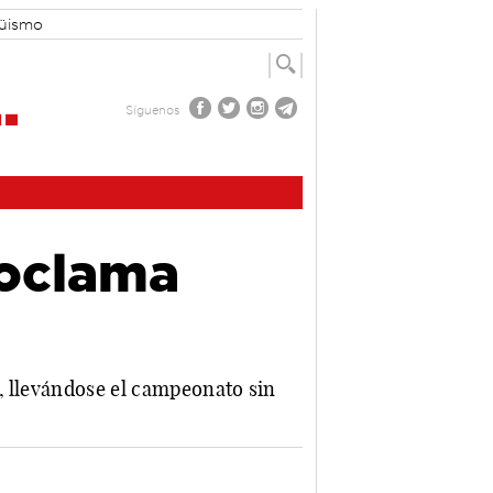
güismo
Síguenos
roclama
o, llevándose el campeonato sin