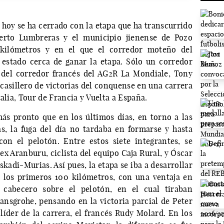
oy se ha cerrado con la etapa que ha transcurrido
uerto Lumbreras y el municipio jienense de Pozo
 kilómetros y en el que el corredor moteño del
 estado cerca de ganar la etapa. Sólo un corredor
del corredor francés del AG2R La Mondiale, Tony
 casillero de victorias del conquense en una carrera
alia, Tour de Francia y Vuelta a España.
más pronto que en los últimos días, en torno a las
s, la fuga del día no tardaba en formarse y hasta
on el pelotón. Entre estos siete integrantes, se
ex Aranburu, ciclista del equipo Caja Rural, y Óscar
kadi-Murias. Así pues, la etapa se iba a desarrollar
 los primeros 100 kilómetros, con una ventaja en
cabecero sobre el pelotón, en el cual tiraban
nsgrohe, pensando en la victoria parcial de Peter
íder de la carrera, el francés Rudy Molard. En los