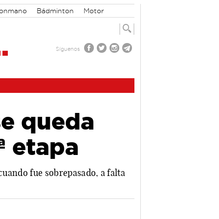
lonmano
Bádminton
Motor
Síguenos
se queda
7ª etapa
 cuando fue sobrepasado, a falta