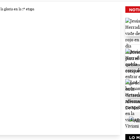
NOTI
LO M