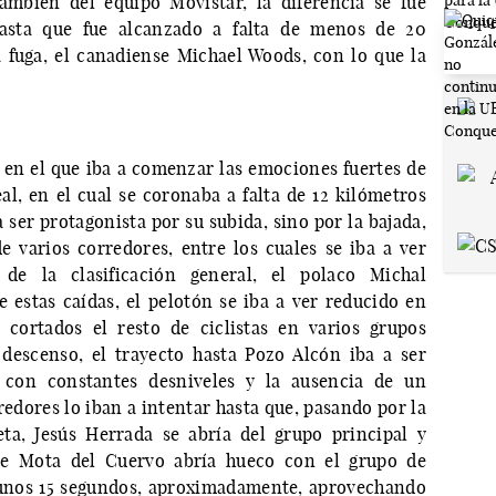
ambién del equipo Movistar, la diferencia se fue
asta que fue alcanzado a falta de menos de 20
 fuga, el canadiense Michael Woods, con lo que la
 en el que iba a comenzar las emociones fuertes de
eal, en el cual se coronaba a falta de 12 kilómetros
a ser protagonista por su subida, sino por la bajada,
de varios corredores, entre los cuales se iba a ver
 de la clasificación general, el polaco Michal
estas caídas, el pelotón se iba a ver reducido en
cortados el resto de ciclistas en varios grupos
descenso, el trayecto hasta Pozo Alcón iba a ser
, con constantes desniveles y la ausencia de un
redores lo iban a intentar hasta que, pasando por la
ta, Jesús Herrada se abría del grupo principal y
 de Mota del Cuervo abría hueco con el grupo de
e unos 15 segundos, aproximadamente, aprovechando