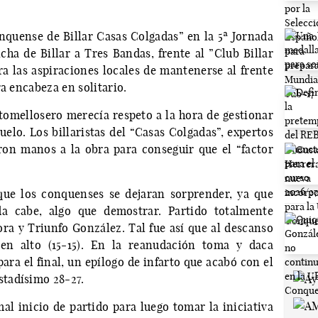
nquense de Billar Casas Colgadas” en la 5ª Jornada
a de Billar a Tres Bandas, frente al ”Club Billar
ra las aspiraciones locales de mantenerse al frente
ra encabeza en solitario.
omellosero merecía respeto a la hora de gestionar
uelo. Los billaristas del “Casas Colgadas”, expertos
ieron manos a la obra para conseguir que el “factor
 que los conquenses se dejaran sorprender, ya que
a cabe, algo que demostrar. Partido totalmente
ora y Triunfo González. Tal fue así que al descanso
en alto (15-15). En la reanudación toma y daca
ara el final, un epílogo de infarto que acabó con el
tadísimo 28-27.
l inicio de partido para luego tomar la iniciativa