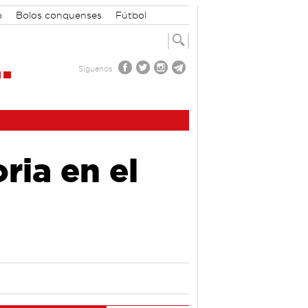
o
Bolos conquenses
Fútbol
Síguenos
ria en el