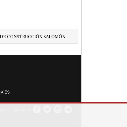
KIES
a.es
Síguenos