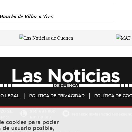
Mancha de Billar a Tres
SO LEGAL
POLÍTICA DE PRIVACIDAD
POLÍTICA DE COO
20 S.L.
969 693 800
redaccion@lasnoticiasdecuenc
601 119 818
Cuenca
 de cookies para poder
a de usuario posible,