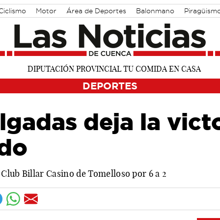
Ciclismo
Motor
Área de Deportes
Balonmano
Piragüism
DEPORTES
lgadas deja la victo
ndo
Club Billar Casino de Tomelloso por 6 a 2