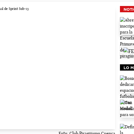
NOTI
LO M
Foto: Club Piragüismo Cuenca