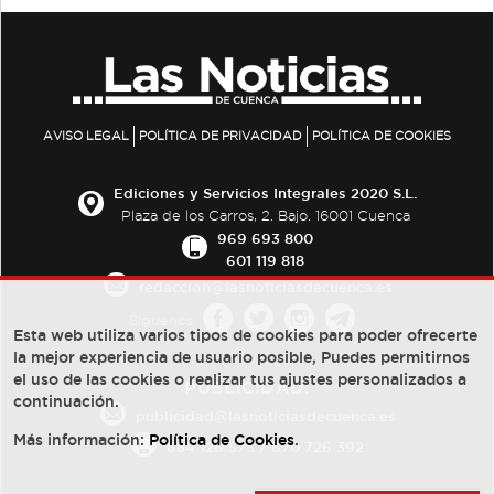
AVISO LEGAL
POLÍTICA DE PRIVACIDAD
POLÍTICA DE COOKIES
Ediciones y Servicios Integrales 2020 S.L.
Plaza de los Carros, 2. Bajo. 16001 Cuenca
969 693 800
601 119 818
redaccion@lasnoticiasdecuenca.es
Síguenos
Esta web utiliza varios tipos de cookies para poder ofrecerte
la mejor experiencia de usuario posible, Puedes permitirnos
el uso de las cookies o realizar tus ajustes personalizados a
PUBLICIDAD:
continuación.
publicidad@lasnoticiasdecuenca.es
Más información:
Política de Cookies
.
684 126 573
/
670 726 392