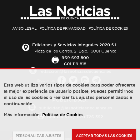
AVISO LEGAL
POLÍTICA DE PRIVACIDAD
POLÍTICA DE COOKIES
Ediciones y Servicios Integrales 2020 S.L.
Plaza de los Carros, 2. Bajo. 16001 Cuenca
969 693 800
601 119 818
redaccion@lasnoticiasdecuenca.es
Síguenos
Esta web utiliza varios tipos de cookies para poder ofrecerte
la mejor experiencia de usuario posible, Puedes permitirnos
el uso de las cookies o realizar tus ajustes personalizados a
PUBLICIDAD:
continuación.
publicidad@lasnoticiasdecuenca.es
Más información:
Política de Cookies
.
684 126 573
/
670 726 392
PERSONALIZAR AJUSTES
ACEPTAR TODAS LAS COOKIES
© Copyright 2013 -
2022
| Ediciones y Servicios Integrales 2020 S.L.