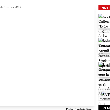
NOTI
LO M
Foto: Andrés Parra