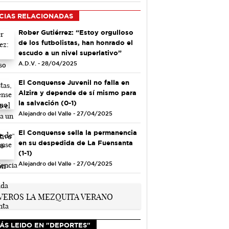
CIAS RELACIONADAS
Rober Gutiérrez: “Estoy orgulloso
de los futbolistas, han honrado el
escudo a un nivel superlativo”
A.D.V. - 28/04/2025
El Conquense Juvenil no falla en
Alzira y depende de sí mismo para
la salvación (0-1)
Alejandro del Valle - 27/04/2025
El Conquense sella la permanencia
en su despedida de La Fuensanta
(1-1)
Alejandro del Valle - 27/04/2025
ÁS LEIDO EN "DEPORTES"