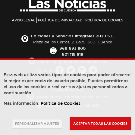
AVISO LEGAL
POLÍTICA DE PRIVACIDAD
POLÍTICA DE COOKIES
Ediciones y Servicios Integrales 2020 S.L.
Plaza de los Carros, 2. Bajo. 16001 Cuenca
969 693 800
601 119 818
redaccion@lasnoticiasdecuenca.es
Síguenos
Esta web utiliza varios tipos de cookies para poder ofrecerte
la mejor experiencia de usuario posible, Puedes permitirnos
el uso de las cookies o realizar tus ajustes personalizados a
PUBLICIDAD:
continuación.
publicidad@lasnoticiasdecuenca.es
Más información:
Política de Cookies
.
684 126 573
/
670 726 392
PERSONALIZAR AJUSTES
ACEPTAR TODAS LAS COOKIES
© Copyright 2013 -
2022
| Ediciones y Servicios Integrales 2020 S.L.
Powered by
Web Dinámica