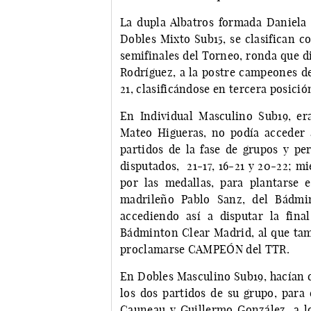
La dupla Albatros formada Daniela 
Dobles Mixto Sub15, se clasifican c
semifinales del Torneo, ronda que d
Rodríguez, a la postre campeones de
21, clasificándose en tercera posició
En Individual Masculino Sub19, er
Mateo Higueras, no podía acceder 
partidos de la fase de grupos y pe
disputados, 21-17, 16-21 y 20-22; m
por las medallas, para plantarse 
madrileño Pablo Sanz, del Bádmin
accediendo así a disputar la fina
Bádminton Clear Madrid, al que tamb
proclamarse CAMPEÓN del TTR.
En Dobles Masculino Sub19, hacían 
los dos partidos de su grupo, para
Cauneau y Guillermo González, a lo