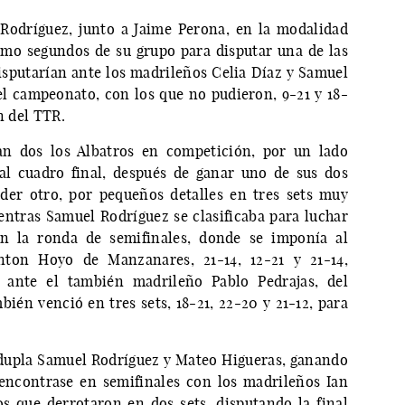
Rodríguez, junto a Jaime Perona, en la modalidad
omo segundos de su grupo para disputar una de las
isputarían ante los madrileños Celia Díaz y Samuel
l campeonato, con los que no pudieron, 9-21 y 18-
n del TTR.
an dos los Albatros en competición, por un lado
al cuadro final, después de ganar uno de sus dos
rder otro, por pequeños detalles en tres sets muy
ientras Samuel Rodríguez se clasificaba para luchar
en la ronda de semifinales, donde se imponía al
ton Hoyo de Manzanares, 21-14, 12-21 y 21-14,
l ante el también madrileño Pablo Pedrajas, del
ién venció en tres sets, 18-21, 22-20 y 21-12, para
dupla Samuel Rodríguez y Mateo Higueras, ganando
 encontrase en semifinales con los madrileños Ian
s que derrotaron en dos sets, disputando la final