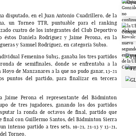
 disputado, en el Juan Antonio Cuadrillero, de la
ma, un Torneo TTR, puntuable para el ranking
azado cuatro de los integrantes del Club Deportivo
o éstos Daniela Rodríguez y Jaime Perona, en la
gueras y Samuel Rodríguez, en categoría Sub19.
ndividual Femenino Sub15, ganaba los tres partidos
a ronda de semifinales, donde se enfrentaba a la
 Hoyo de Manzanares a la que no pudo ganar, 13-21
s puntos del partido, para finalizar en tercera
ra Jaime Perona el representante del Bádminton
upo de tres jugadores, ganando los dos partidos
sputar la ronda de octavos de final, partido que
 final con Guillermo Santos, del Bádminton Sierra
n intenso partido a tres sets, 19-21, 21-13 y 13-21,
 del Torneo.