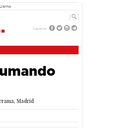
güismo
Síguenos
 sumando
arrama, Madrid