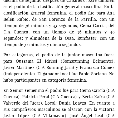
décima de segundo después de Caballero. Este también
es el podio de la clasificación general masculina. En la
clasificación general femenina, el podio fue para Ana
Belén Rubio, de San Lorenzo de la Parrilla, con un
tiempo de 36 minutos y 43 segundos; Gema García, del
C.A Cuenca, con un tiempo de 36 minutos y 49
segundos; y Almudena de la Ossa, Runfaster, con un
tiempo de 37 minutos y cinco segundos.
Por categorías, el podio de la junior masculina fuera
para Oussama El Idrissi (Somarunning Belmonte),
Javier Martínez (C.A Running Jara) y Francisco Gómez
(independiente). El ganador local fue Pablo Soriano. No
hubo participantes en categoría femenina.
En Senior Femenina el podio fue para Gema García (C.A
Cuenca), Patricia Peral (C.A Cuenca) y Berta Zafra (C.A
Valverde del Júcar). Local: Dunia Loayza. En cuanto a
sus compañeros masculinos se alzaron con la victoria
Javier López (C.A Villamayor), José Ángel Leal (C.A