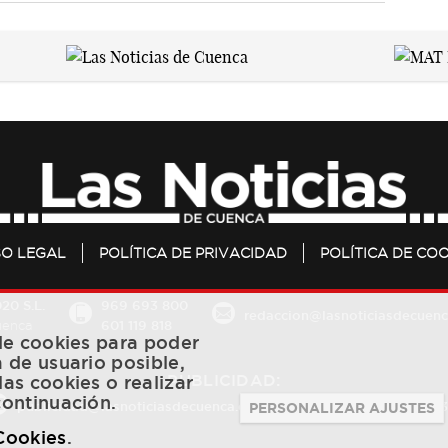
SO LEGAL
POLÍTICA DE PRIVACIDAD
POLÍTICA DE COO
20 S.L.
969 693 800
redaccion@lasnoticiasdecuenc
601 119 818
Cuenca
 de cookies para poder
a de usuario posible,
PUBLICIDAD:
las cookies o realizar
continuación.
publicidad@lasnoticiasdecuenca.es
684 126 573
/
670 726 
PERSONALIZAR AJUSTES
 Cookies
.