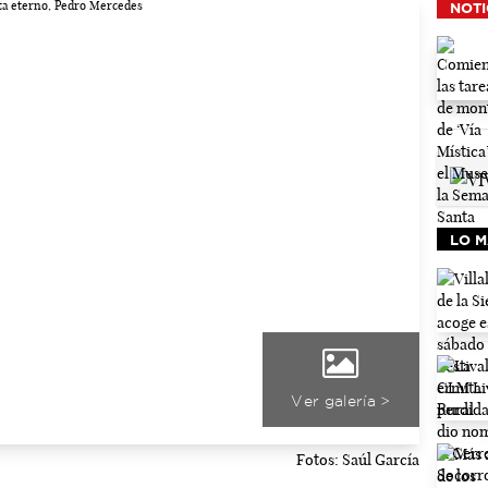
NOTI
LO M
Ver galería >
Fotos: Saúl García