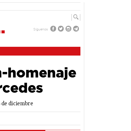
Síguenos
ón-homenaje
rcedes
6 de diciembre