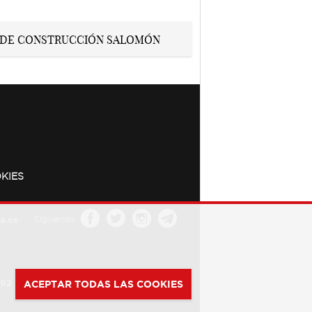
KIES
a.es
Síguenos
392
ACEPTAR TODAS LAS COOKIES