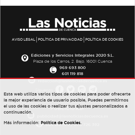
AVISO LEGAL
POLÍTICA DE PRIVACIDAD
POLÍTICA DE COOKIES
Ediciones y Servicios Integrales 2020 S.L.
Plaza de los Carros, 2. Bajo. 16001 Cuenca
969 693 800
601 119 818
redaccion@lasnoticiasdecuenca.es
Síguenos
Esta web utiliza varios tipos de cookies para poder ofrecerte
la mejor experiencia de usuario posible, Puedes permitirnos
el uso de las cookies o realizar tus ajustes personalizados a
PUBLICIDAD:
continuación.
publicidad@lasnoticiasdecuenca.es
Más información:
Política de Cookies
.
684 126 573
/
670 726 392